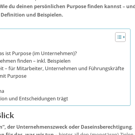
Wie du deinen persönlichen Purpose finden kannst – un
Definition und Beispielen.
as ist Purpose (im Unternehmen)?
hmen finden – inkl. Beispielen
beit – für Mitarbeiter, Unternehmen und Führungskräfte
mit Purpose
ma
ation und Entscheidungen trägt
lick
“, der Unternehmenszweck oder Daseinsberechtigung
.
inn für das, was wir tun
– hinter all den (monetären) Zielen.