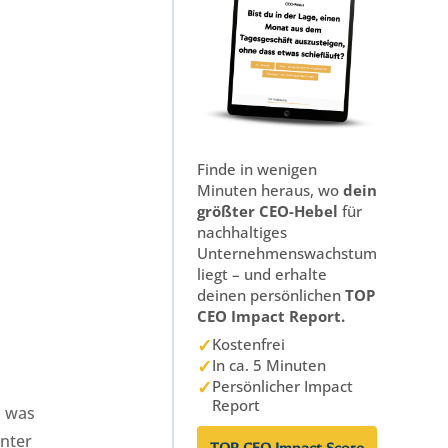
Finde in wenigen
Minuten heraus, wo
dein
größter CEO-Hebel
für
nachhaltiges
Unternehmenswachstum
liegt – und erhalte
deinen persönlichen
TOP
CEO Impact Report.
✓
Kostenfrei
✓
In ca. 5 Minuten
✓
Persönlicher Impact
Report
, was
inter
TOP CEO Impact Score