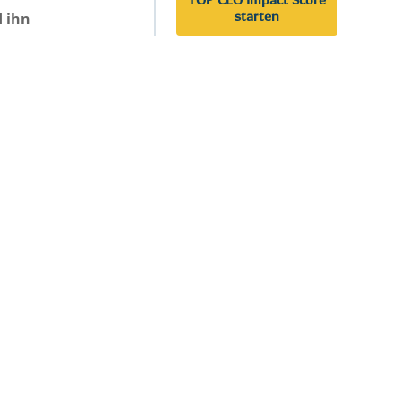
starten
d ihn