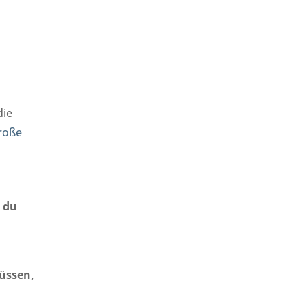
die
roße
s du
üssen,