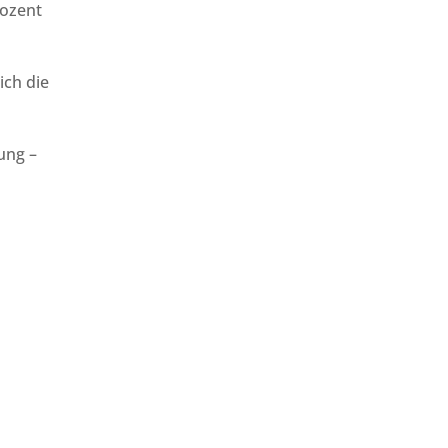
rozent
ich die
ung –