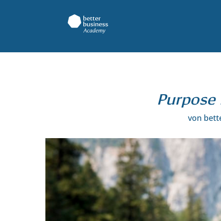
Purpose f
von
bett