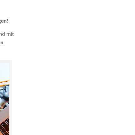
gen!
nd mit
on