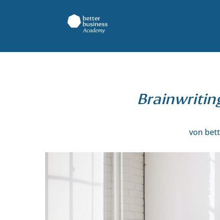
Brainwritin
von
bet