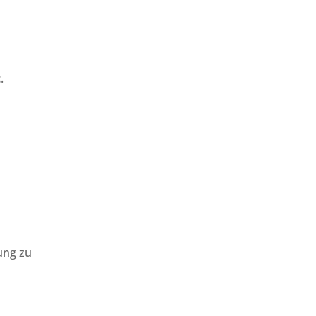
t
.
ung zu