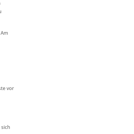
n
u
. Am
ste vor
 sich