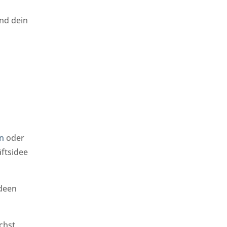
und dein
on
oder
ftsidee
deen
chst,