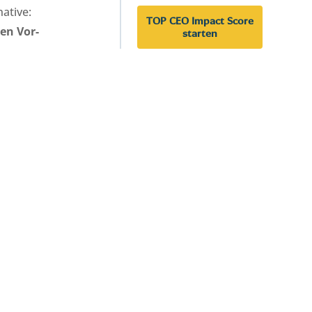
native:
TOP CEO Impact Score
en Vor-
starten