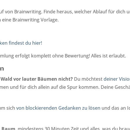
uf von Brainwriting. Finde heraus, welcher Ablauf für dich 
eine Brainwriting Vorlage.
en findest du hier!
lung erfolgt komplett ohne Bewertung! Alles ist erlaubt.
in
n Wald vor lauter Bäumen nicht?
Du möchtest
deiner Visi
en und für dich allein auf die Spur kommen. Deine Geschä
 um sich
von blockierenden Gedanken zu lösen
und das an I
en Raum
, mindestens 30 Minuten Zeit und alles, was du brau