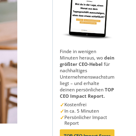
Finde in wenigen
Minuten heraus, wo
dein
größter CEO-Hebel
für
nachhaltiges
Unternehmenswachstum
liegt – und erhalte
deinen persönlichen
TOP
CEO Impact Report.
✓
Kostenfrei
✓
In ca. 5 Minuten
✓
Persönlicher Impact
Report
TOP CEO Impact Score