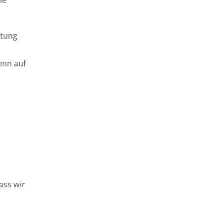
stung
enn auf
ass wir