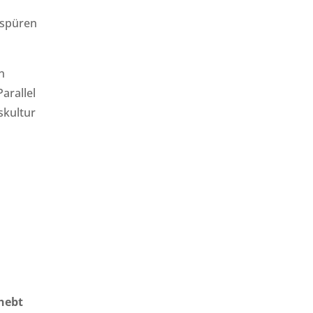
 spüren
n
arallel
skultur
hebt