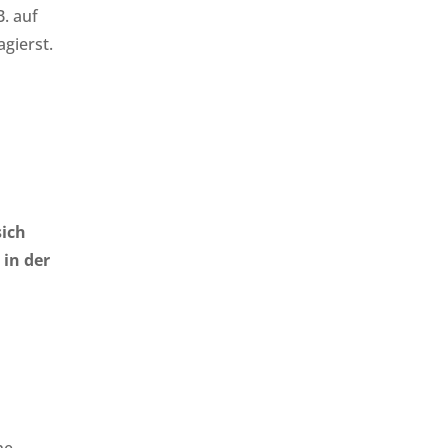
. auf
gierst.
sich
 in der
ne