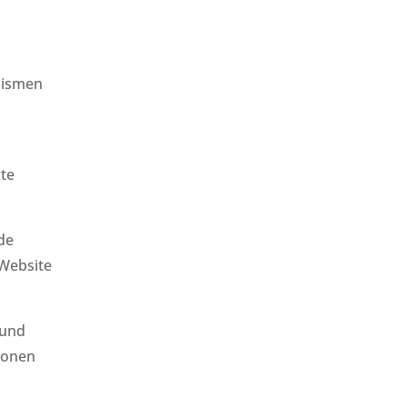
nismen
kte
de
 Website
 und
ionen