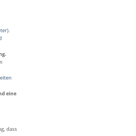
ter
).
d
ng.
m
eiten
nd eine
ng, dass