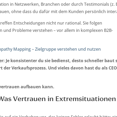
ation in Netzwerken, Branchen oder durch Testimonials (z. B
trauen, ohne dass du dafür mit dem Kunden persönlich intera
reffen Entscheidungen nicht nur rational. Sie folgen
ion und Probleme verstehen – vor allem in komplexen B2B-
pathy Mapping – Zielgruppe verstehen und nutzen
 Je konsistenter du sie bedienst, desto schneller baut 
t der Verkaufsprozess. Und vieles davon hast du als CEO
nvertrauen aufbauen kann.
: Was Vertrauen in Extremsituationen
e auf ein Vorhaben vor, das keinen Fehler erlaubt hätte: ei