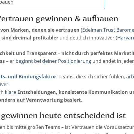
fbauen
-Vertrauen gewinnen & aufbauen
 von Marken, denen sie vertrauen
(
Edelman Trust Barome
ind dreimal profitabler
und deutlich innovativer (
Harvar
lichkeit und Transparenz – nicht durch perfektes Marketi
ss
– er
beginnt bei deiner Positionierung
und endet in jede
äts- und Bindungsfaktor
: Teams, die sich sicher fühlen,
arb
iver
.
rch
klare
Entscheidungen, konsistente Kommunikation u
 sondern auf Verantwortung basiert
.
gewinnen heute entscheidend ist
en bis mittelgroßen Teams – ist Vertrauen die Voraussetzu