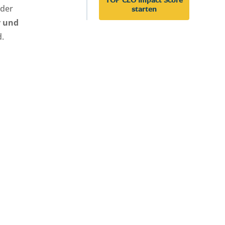
 der
starten
r und
d.