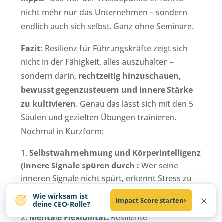
nicht mehr nur das Unternehmen – sondern
endlich auch sich selbst. Ganz ohne Seminare.
Fazit:
Resilienz für Führungskräfte zeigt sich
nicht in der Fähigkeit, alles auszuhalten –
sondern darin,
rechtzeitig hinzuschauen,
bewusst gegenzusteuern und innere Stärke
zu kultivieren
. Genau das lässt sich mit den 5
Säulen und gezielten Übungen trainieren.
Nochmal in Kurzform:
Selbstwahrnehmung und Körperintelligenz
(innere Signale spüren durch :
Wer seine
inneren Signale nicht spürt, erkennt Stress zu
spät.
Achtsamkeit
,
Journaling
und somatische
Wie wirksam ist
×
Impact Score starten
›
Marker helfen, früher gegenzusteuern.
deine CEO-Rolle?
Mentale Flexibilität:
Resiliente